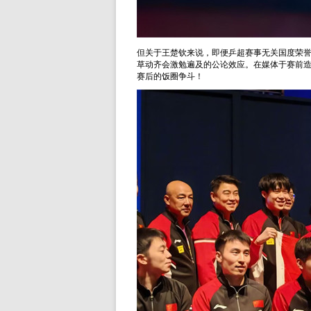
但关于王楚钦来说，即便乒超赛事无关国度荣
草动齐会激勉遍及的公论效应。在媒体于赛前
赛后的饭圈争斗！