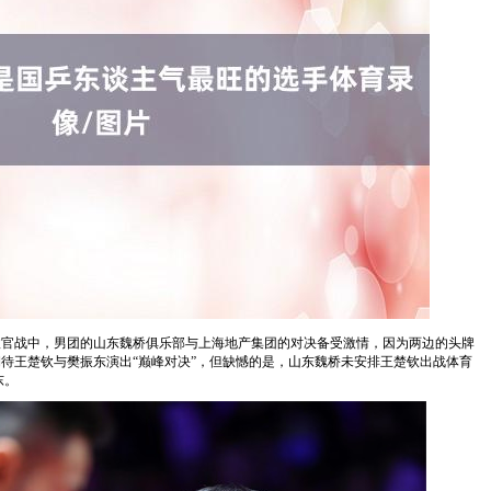
收官战中，男团的山东魏桥俱乐部与上海地产集团的对决备受激情，因为两边的头牌
待王楚钦与樊振东演出“巅峰对决”，但缺憾的是，山东魏桥未安排王楚钦出战体育
东。