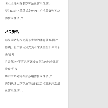
将在主场对阵奥萨苏纳体育录像/图片
要知说念上季季后赛他的三分准星飙到五成
体育录像/图片
相关资讯
球队崇敬与福克斯杀青续约体育录像/图片
徐杰、张宁的落第尤为引东谈主暄和体育录
像/图片
且是第4位平直从河床转会皇马的球员体育
录像/图片
将在主场对阵奥萨苏纳体育录像/图片
要知说念上季季后赛他的三分准星飙到五成
体育录像/图片