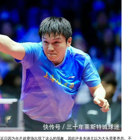
他近日因为在乒超赛场出现了这么的现象，因此许多东谈主以为大头需要养息。不