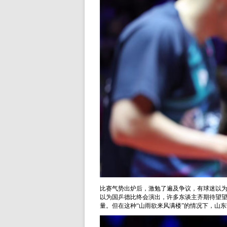
比赛气势出炉后，激勉了遍及争议，有球迷以为
以为国乒德比终会演出，许多东谈主齐期待望
量。但在这种“山雨欲来风满楼”的情况下，山