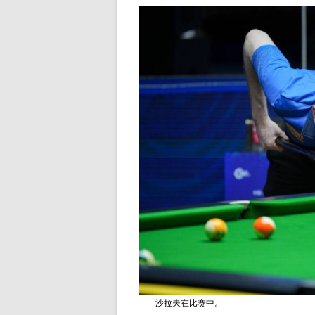
沙拉夫在比赛中。