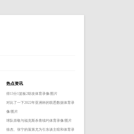
热点资讯
得13分1篮板2助攻体育录像/图片
对比了一下2022年亚洲杯的联悉数据体育录
像/图片
球队崇敬与福克斯杀青续约体育录像/图片
徐杰、张宁的落第尤为引东谈主暄和体育录