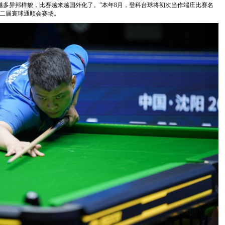
多异邦样貌，比赛越来越国外化了。”本年8月，登科台球将初次当作端庄比赛名
十二届寰球通顺会赛场。