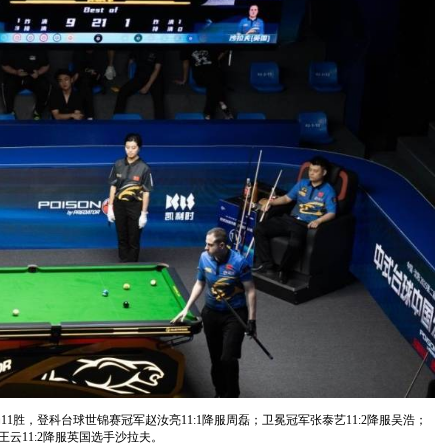
胜，登科台球世锦赛冠军赵汝亮11:1降服周磊；卫冕冠军张泰艺11:2降服吴浩；
王云11:2降服英国选手沙拉夫。