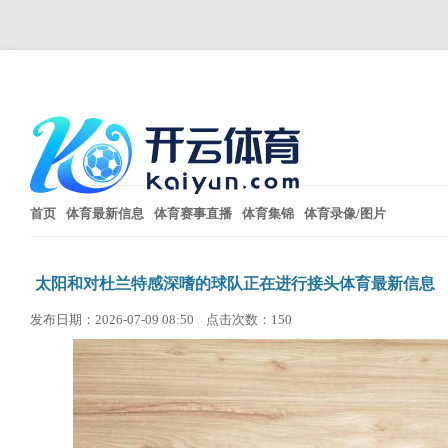
首页
体育最新信息
体育赛事直播
体育集锦
体育录像/图片
太阳和对杜兰特感深嗜的球队正在进行接头体育最新信息
发布日期：2026-07-09 08:50 点击次数：150