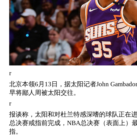
r
北京本领6月13日，据太阳记者John Gamba
早将鄙人周被太阳交往。
r
报谈称，太阳和对杜兰特感深嗜的球队正在进
总决赛戒指前完成，NBA总决赛（表面上）最
指。