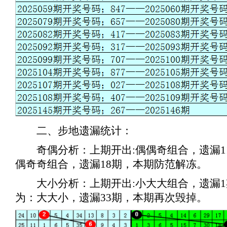
二、步地遗漏统计：
奇偶分析：上期开出:偶偶奇组合，遗漏1
偶奇奇组合，遗漏18期，本期防范解冻。
大小分析：上期开出:小大大组合，遗漏1
为：大大小，遗漏33期，本期再次毁掉。