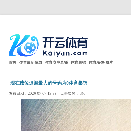
首页
体育最新信息
体育赛事直播
体育集锦
体育录像/图片
现在该位遗漏最大的号码为0体育集锦
发布日期：2026-07-07 13:38 点击次数：196