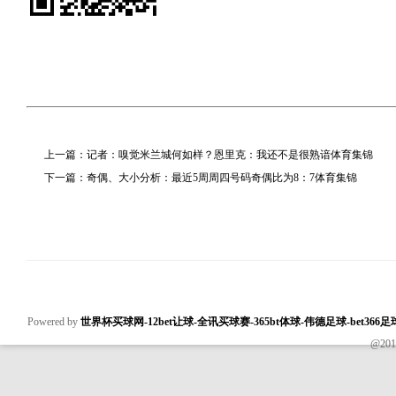
上一篇：
记者：嗅觉米兰城何如样？恩里克：我还不是很熟谙体育集锦
下一篇：
奇偶、大小分析：最近5周周四号码奇偶比为8：7体育集锦
Powered by
世界杯买球网-12bet让球-全讯买球赛-365bt体球-伟德足球-bet36
@201